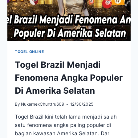
TOGEL ONLINE
Togel Brazil Menjadi
Fenomena Angka Populer
Di Amerika Selatan
By
NukernexChurttru609
12/30/2025
Togel Brazil kini telah lama menjadi salah
satu fenomena angka paling populer di
bagian kawasan Amerika Selatan. Dari