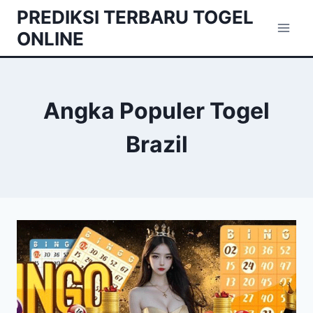
Skip
PREDIKSI TERBARU TOGEL
to
ONLINE
content
Angka Populer Togel
Brazil