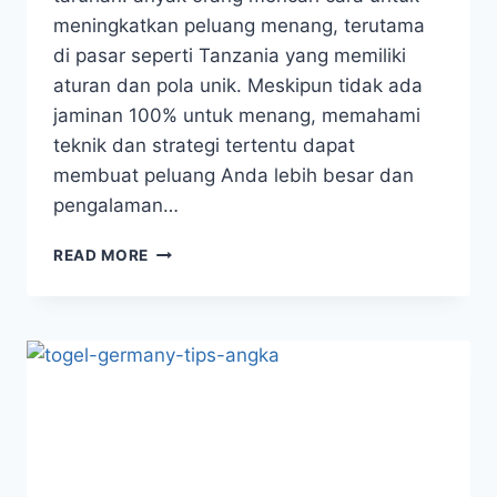
meningkatkan peluang menang, terutama
di pasar seperti Tanzania yang memiliki
aturan dan pola unik. Meskipun tidak ada
jaminan 100% untuk menang, memahami
teknik dan strategi tertentu dapat
membuat peluang Anda lebih besar dan
pengalaman…
TEKNIK
READ MORE
JITU
UNTUK
MERAIH
KEMENANGAN
MUDAH
DI
TOGEL
TANZANIA