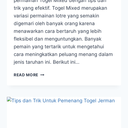
permainan Togel Mixed dengan tips dan
trik yang efektif. Togel Mixed merupakan
variasi permainan lotre yang semakin
digemari oleh banyak orang karena
menawarkan cara bertaruh yang lebih
fleksibel dan menguntungkan. Banyak
pemain yang tertarik untuk mengetahui
cara meningkatkan peluang menang dalam
jenis taruhan ini. Berikut ini…
BERBAGAI
READ MORE
STRATEGI
DAN
KUNCI
MENANG
BERMAIN
TOGEL
MIXED