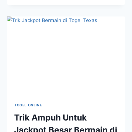
MENANG
BESAR
BERMAIN
DI
TOGEL
HONGKONG
TOGEL ONLINE
Trik Ampuh Untuk
Jackpot Besar Bermain di