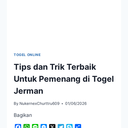
TOGEL ONLINE
Tips dan Trik Terbaik
Untuk Pemenang di Togel
Jerman
By
NukernexChurttru609
01/06/2026
Bagikan
Facebook
WhatsApp
Line
Messenger
X
Telegram
Skype
Share