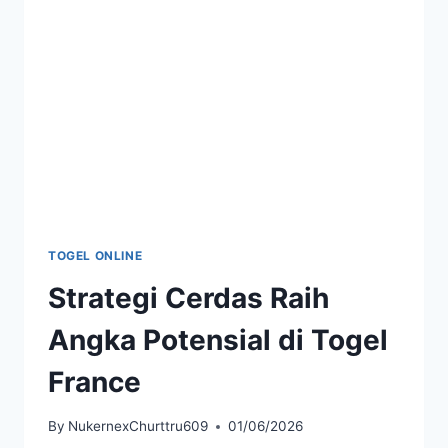
GERMANY
TOGEL ONLINE
Strategi Cerdas Raih
Angka Potensial di Togel
France
By
NukernexChurttru609
01/06/2026