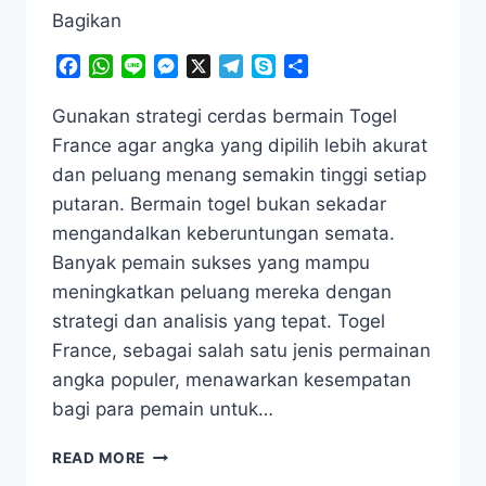
Bagikan
Facebook
WhatsApp
Line
Messenger
X
Telegram
Skype
Share
Gunakan strategi cerdas bermain Togel
France agar angka yang dipilih lebih akurat
dan peluang menang semakin tinggi setiap
putaran. Bermain togel bukan sekadar
mengandalkan keberuntungan semata.
Banyak pemain sukses yang mampu
meningkatkan peluang mereka dengan
strategi dan analisis yang tepat. Togel
France, sebagai salah satu jenis permainan
angka populer, menawarkan kesempatan
bagi para pemain untuk…
STRATEGI
READ MORE
CERDAS