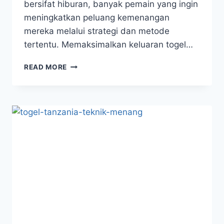
bersifat hiburan, banyak pemain yang ingin
meningkatkan peluang kemenangan
mereka melalui strategi dan metode
tertentu. Memaksimalkan keluaran togel…
CARA
READ MORE
TEPAT
MEMAKSIMALKAN
KELUARAN
TOGEL
ETHIOPIA