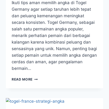
Ikuti tips aman memilih angka di Togel
Germany agar setiap taruhan lebih tepat
dan peluang kemenangan meningkat
secara konsisten. Togel Germany, sebagai
salah satu permainan angka populer,
menarik perhatian pemain dari berbagai
kalangan karena kombinasi peluang dan
sensasinya yang unik. Namun, penting bagi
setiap pemain untuk memilih angka dengan
cerdas dan aman, agar pengalaman
bermain…
TIPS
READ MORE
AMAN
MEMILIH
ANGKA
AKURAT
DI
TOGEL