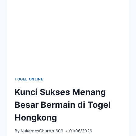
DI
TOGEL
JERMAN
TOGEL ONLINE
Kunci Sukses Menang
Besar Bermain di Togel
Hongkong
By
NukernexChurttru609
01/06/2026