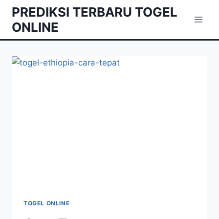
Skip
PREDIKSI TERBARU TOGEL
to
ONLINE
content
TOGEL ONLINE