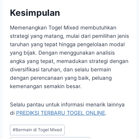
Kesimpulan
Memenangkan Togel Mixed membutuhkan
strategi yang matang, mulai dari pemilihan jenis
taruhan yang tepat hingga pengelolaan modal
yang bijak. Dengan menggunakan analisis
angka yang tepat, memadukan strategi dengan
diversifikasi taruhan, dan selalu bermain
dengan perencanaan yang baik, peluang
kemenangan semakin besar.
Selalu pantau untuk informasi menarik lainnya
di
PREDIKSI TERBARU TOGEL ONLINE
.
Post
#
Bermain di Togel Mixed
Tags: