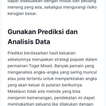
dapat disesuaikan dengan modal dan peluang
menang yang ada, sekaligus mengurangi risiko
kerugian besar.
Gunakan Prediksi dan
Analisis Data
Prediksi berdasarkan hasil keluaran
sebelumnya merupakan strategi populer dalam
permainan Togel Mixed. Banyak pemain yang
menganalisis angka-angka yang sering muncul
atau pola tertentu untuk memperkirakan angka
yang akan keluar di putaran berikutnya.
Meskipun tidak ada metode yang bisa
menjamin kemenangan, pendekatan ini dapat
meningkatkan peluang jika dilakukan dengan