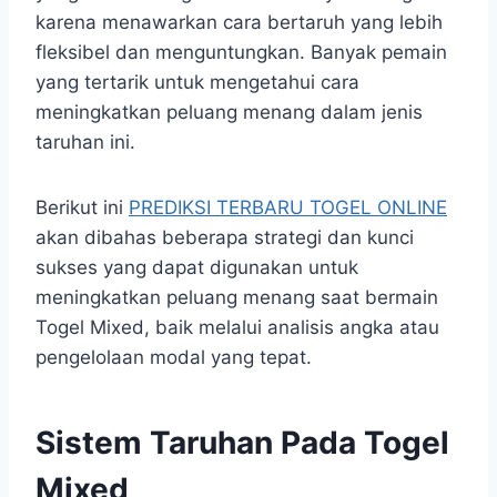
karena menawarkan cara bertaruh yang lebih
fleksibel dan menguntungkan. Banyak pemain
yang tertarik untuk mengetahui cara
meningkatkan peluang menang dalam jenis
taruhan ini.
Berikut ini
PREDIKSI TERBARU TOGEL ONLINE
akan dibahas beberapa strategi dan kunci
sukses yang dapat digunakan untuk
meningkatkan peluang menang saat bermain
Togel Mixed, baik melalui analisis angka atau
pengelolaan modal yang tepat.
Sistem Taruhan Pada Togel
Mixed