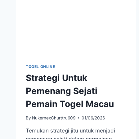
TOGEL ONLINE
Strategi Untuk
Pemenang Sejati
Pemain Togel Macau
By
NukernexChurttru609
01/06/2026
Temukan strategi jitu untuk menjadi
pemenang sejati dalam permainan