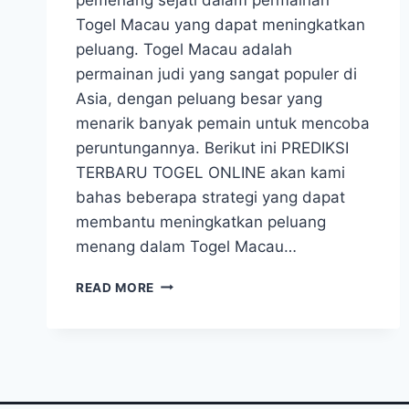
Togel Macau yang dapat meningkatkan
peluang. Togel Macau adalah
permainan judi yang sangat populer di
Asia, dengan peluang besar yang
menarik banyak pemain untuk mencoba
peruntungannya. Berikut ini PREDIKSI
TERBARU TOGEL ONLINE akan kami
bahas beberapa strategi yang dapat
membantu meningkatkan peluang
menang dalam Togel Macau…
STRATEGI
READ MORE
UNTUK
PEMENANG
SEJATI
PEMAIN
TOGEL
MACAU