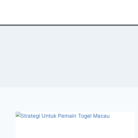
Skip
to
content