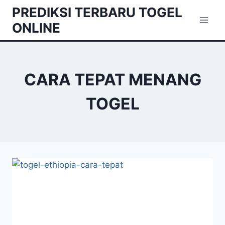
Skip
PREDIKSI TERBARU TOGEL
to
ONLINE
content
CARA TEPAT MENANG
TOGEL