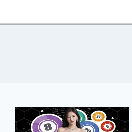
Skip
to
content