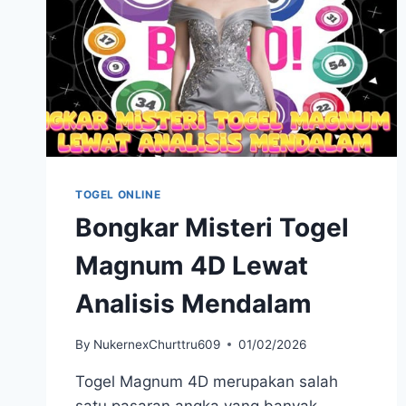
TOGEL ONLINE
Bongkar Misteri Togel
Magnum 4D Lewat
Analisis Mendalam
By
NukernexChurttru609
01/02/2026
Togel Magnum 4D merupakan salah
satu pasaran angka yang banyak