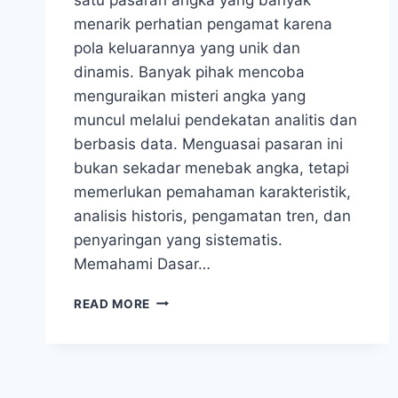
menarik perhatian pengamat karena
pola keluarannya yang unik dan
dinamis. Banyak pihak mencoba
menguraikan misteri angka yang
muncul melalui pendekatan analitis dan
berbasis data. Menguasai pasaran ini
bukan sekadar menebak angka, tetapi
memerlukan pemahaman karakteristik,
analisis historis, pengamatan tren, dan
penyaringan yang sistematis.
Memahami Dasar…
BONGKAR
READ MORE
MISTERI
TOGEL
MAGNUM
4D
LEWAT