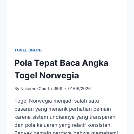
TOGEL ONLINE
Pola Tepat Baca Angka
Togel Norwegia
By
NukernexChurttru609
01/06/2026
Togel Norwegia menjadi salah satu
pasaran yang menarik perhatian pemain
karena sistem undiannya yang transparan
dan pola keluaran yang relatif konsisten.
Banyak pemain percaya bahwa memahami