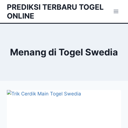
Skip
PREDIKSI TERBARU TOGEL
to
ONLINE
content
Menang di Togel Swedia