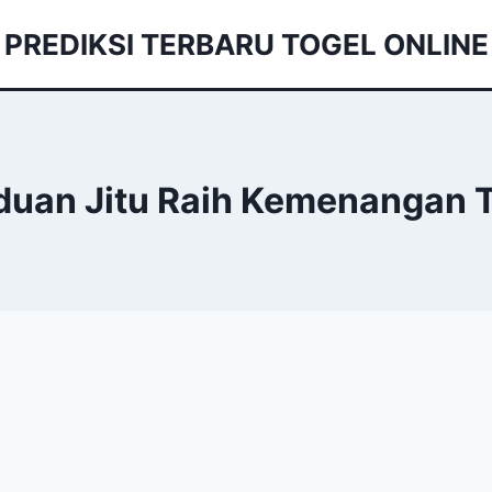
PREDIKSI TERBARU TOGEL ONLINE
uan Jitu Raih Kemenangan 