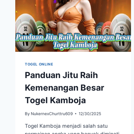
TOGEL ONLINE
Panduan Jitu Raih
Kemenangan Besar
Togel Kamboja
By
NukernexChurttru609
12/30/2025
Togel Kamboja menjadi salah satu
permainan angka yang banyak diminati