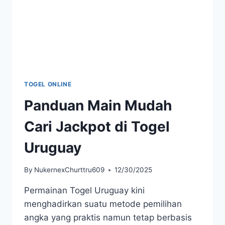
TOGEL ONLINE
Panduan Main Mudah
Cari Jackpot di Togel
Uruguay
By
NukernexChurttru609
12/30/2025
Permainan Togel Uruguay kini
menghadirkan suatu metode pemilihan
angka yang praktis namun tetap berbasis