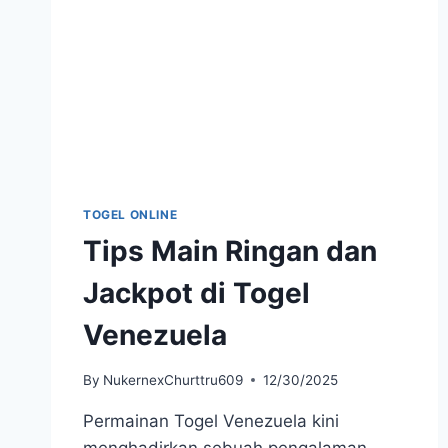
TOGEL ONLINE
Tips Main Ringan dan
Jackpot di Togel
Venezuela
By
NukernexChurttru609
12/30/2025
Permainan Togel Venezuela kini
menghadirkan sebuah pengalaman