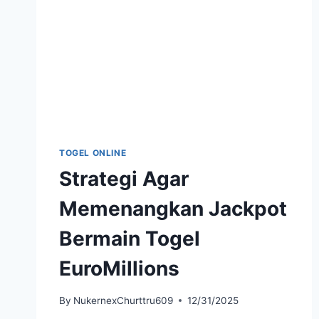
TOGEL ONLINE
Strategi Agar
Memenangkan Jackpot
Bermain Togel
EuroMillions
By
NukernexChurttru609
12/31/2025