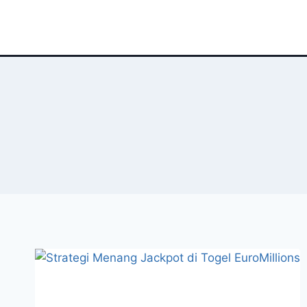
Skip
to
content