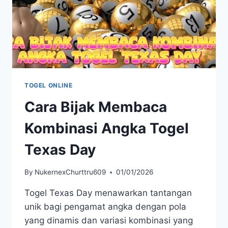
TOGEL ONLINE
Cara Bijak Membaca
Kombinasi Angka Togel
Texas Day
By
NukernexChurttru609
01/01/2026
Togel Texas Day menawarkan tantangan
unik bagi pengamat angka dengan pola
yang dinamis dan variasi kombinasi yang