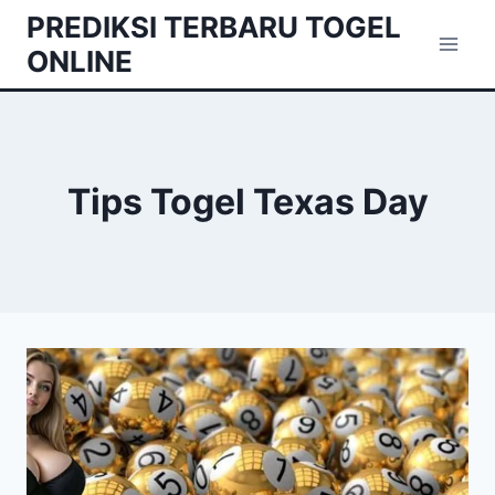
Skip
PREDIKSI TERBARU TOGEL
to
ONLINE
content
Tips Togel Texas Day