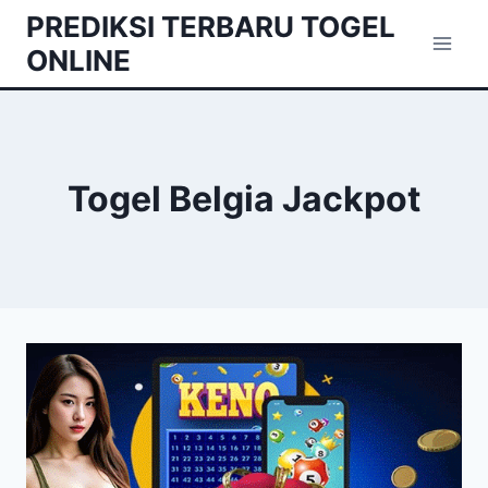
Skip
PREDIKSI TERBARU TOGEL
to
ONLINE
content
Togel Belgia Jackpot