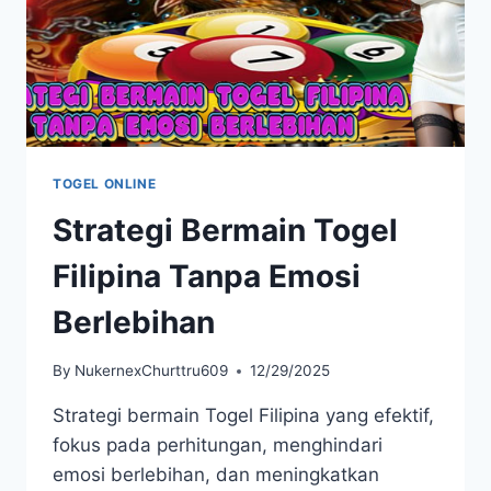
TOGEL ONLINE
Strategi Bermain Togel
Filipina Tanpa Emosi
Berlebihan
By
NukernexChurttru609
12/29/2025
Strategi bermain Togel Filipina yang efektif,
fokus pada perhitungan, menghindari
emosi berlebihan, dan meningkatkan