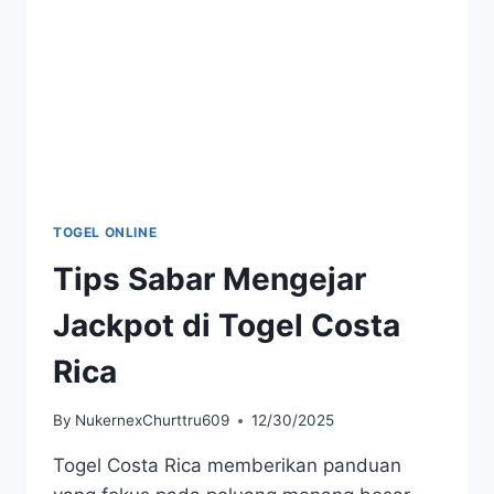
TOGEL ONLINE
Tips Sabar Mengejar
Jackpot di Togel Costa
Rica
By
NukernexChurttru609
12/30/2025
Togel Costa Rica memberikan panduan