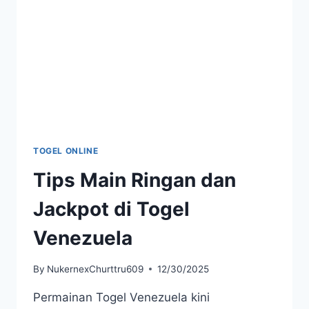
TOGEL ONLINE
Tips Main Ringan dan
Jackpot di Togel
Venezuela
By
NukernexChurttru609
12/30/2025
Permainan Togel Venezuela kini