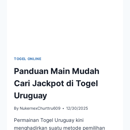
TOGEL ONLINE
Panduan Main Mudah
Cari Jackpot di Togel
Uruguay
By
NukernexChurttru609
12/30/2025
Permainan Togel Uruguay kini
menghadirkan suatu metode pemilihan