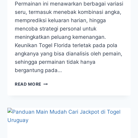
Permainan ini menawarkan berbagai variasi
seru, termasuk menebak kombinasi angka,
memprediksi keluaran harian, hingga
mencoba strategi personal untuk
meningkatkan peluang kemenangan.
Keunikan Togel Florida terletak pada pola
angkanya yang bisa dianalisis oleh pemain,
sehingga permainan tidak hanya
bergantung pada…
CARA
READ MORE
BERMAIN
TERARAH
UNTUK
JACKPOT
DI
TOGEL
FLORIDA