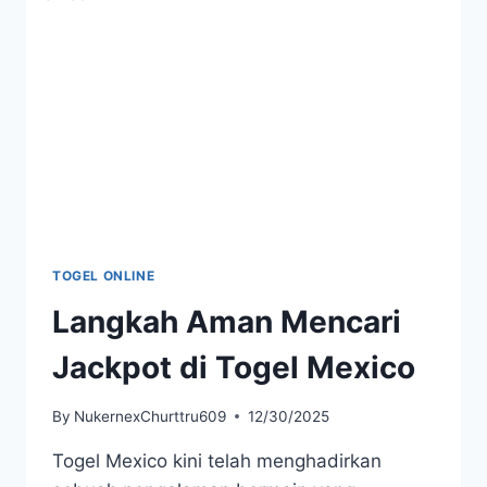
VENEZUELA
TOGEL ONLINE
Langkah Aman Mencari
Jackpot di Togel Mexico
By
NukernexChurttru609
12/30/2025
Togel Mexico kini telah menghadirkan