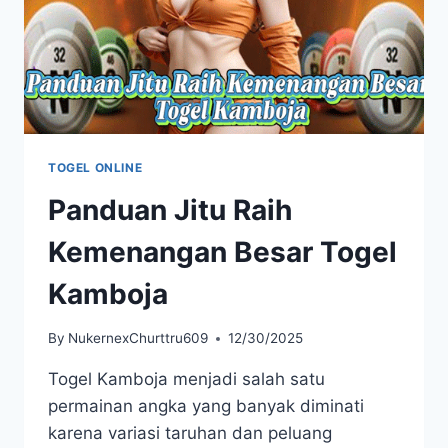
TOGEL ONLINE
Panduan Jitu Raih
Kemenangan Besar Togel
Kamboja
By
NukernexChurttru609
12/30/2025
Togel Kamboja menjadi salah satu
permainan angka yang banyak diminati
karena variasi taruhan dan peluang