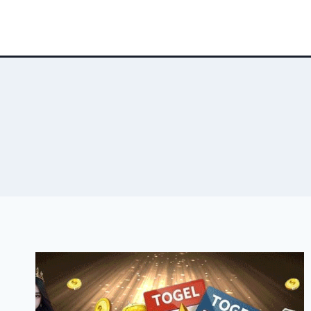
Skip
to
content