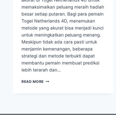
memaksimalkan peluang meraih hadiah
besar setiap putaran. Bagi para pemain
Togel Netherlands 4D, menemukan
metode yang akurat bisa menjadi kunci
untuk meningkatkan peluang menang.
Meskipun tidak ada cara pasti untuk
menjamin kemenangan, beberapa
strategi dan metode terbukti dapat
membantu pemain membuat prediksi
lebih terarah dan…
METODE
READ MORE
MEMPREDIKSI
ANGKA
AKURAT
DI
TOGEL
NETHERLANDS