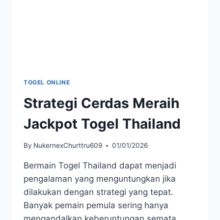
TOGEL ONLINE
Strategi Cerdas Meraih
Jackpot Togel Thailand
By
NukernexChurttru609
01/01/2026
Bermain Togel Thailand dapat menjadi
pengalaman yang menguntungkan jika
dilakukan dengan strategi yang tepat.
Banyak pemain pemula sering hanya
mengandalkan keberuntungan semata,