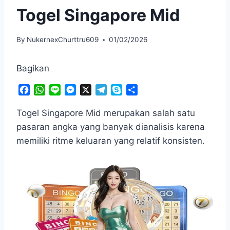
Togel Singapore Mid
By
NukernexChurttru609
01/02/2026
Bagikan
F
W
L
M
X
T
S
S
a
h
i
e
e
k
h
c
a
n
s
l
y
a
Togel Singapore Mid merupakan salah satu
e
t
e
s
e
p
r
pasaran angka yang banyak dianalisis karena
b
s
e
g
e
e
memiliki ritme keluaran yang relatif konsisten.
o
A
n
r
o
p
g
a
k
p
e
m
r