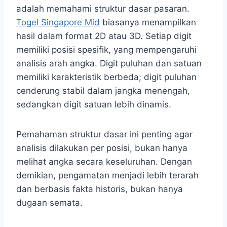
adalah memahami struktur dasar pasaran.
Togel Singapore Mid
biasanya menampilkan
hasil dalam format 2D atau 3D. Setiap digit
memiliki posisi spesifik, yang mempengaruhi
analisis arah angka. Digit puluhan dan satuan
memiliki karakteristik berbeda; digit puluhan
cenderung stabil dalam jangka menengah,
sedangkan digit satuan lebih dinamis.
Pemahaman struktur dasar ini penting agar
analisis dilakukan per posisi, bukan hanya
melihat angka secara keseluruhan. Dengan
demikian, pengamatan menjadi lebih terarah
dan berbasis fakta historis, bukan hanya
dugaan semata.