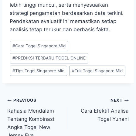
lebih tinggi muncul, serta menyesuaikan
strategi pengamatan berdasarkan data terkini.
Pendekatan evaluatif ini memastikan setiap
analisis tetap terukur dan berbasis fakta.
Post
#
Cara Togel Singapore Mid
Tags:
#
PREDIKSI TERBARU TOGEL ONLINE
#
Tips Togel Singapore Mid
#
Trik Togel Singapore Mid
Post
PREVIOUS
NEXT
Rahasia Mendalam
Cara Efektif Analisa
navigation
Tentang Kombinasi
Togel Yunani
Angka Togel New
Jersey Eve