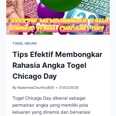
TOGEL ONLINE
Tips Efektif Membongkar
Rahasia Angka Togel
Chicago Day
By
NukernexChurttru609
01/02/2026
Togel Chicago Day dikenal sebagai
permainan angka yang memiliki pola
keluaran yang dinamis dan bervariasi