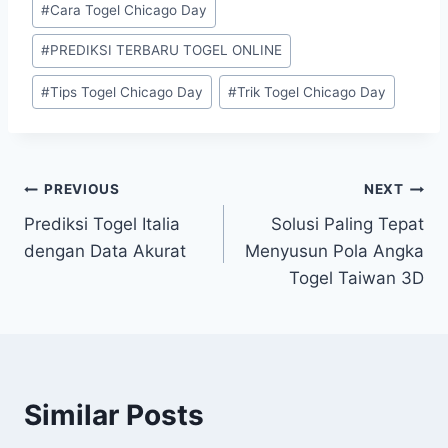
#
Cara Togel Chicago Day
Tags:
#
PREDIKSI TERBARU TOGEL ONLINE
#
Tips Togel Chicago Day
#
Trik Togel Chicago Day
Post
PREVIOUS
NEXT
Prediksi Togel Italia
Solusi Paling Tepat
navigation
dengan Data Akurat
Menyusun Pola Angka
Togel Taiwan 3D
Similar Posts