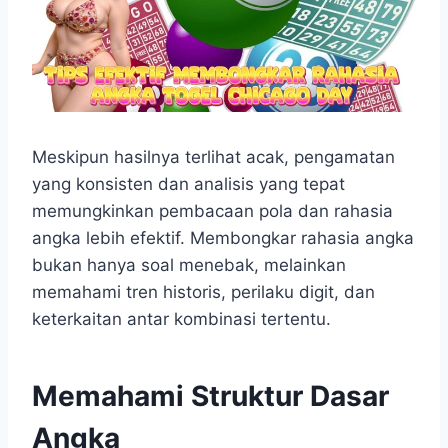
Meskipun hasilnya terlihat acak, pengamatan
yang konsisten dan analisis yang tepat
memungkinkan pembacaan pola dan rahasia
angka lebih efektif. Membongkar rahasia angka
bukan hanya soal menebak, melainkan
memahami tren historis, perilaku digit, dan
keterkaitan antar kombinasi tertentu.
Memahami Struktur Dasar
Angka