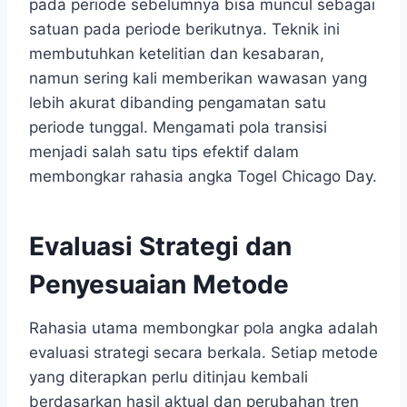
pada periode sebelumnya bisa muncul sebagai
satuan pada periode berikutnya. Teknik ini
membutuhkan ketelitian dan kesabaran,
namun sering kali memberikan wawasan yang
lebih akurat dibanding pengamatan satu
periode tunggal. Mengamati pola transisi
menjadi salah satu tips efektif dalam
membongkar rahasia angka Togel Chicago Day.
Evaluasi Strategi dan
Penyesuaian Metode
Rahasia utama membongkar pola angka adalah
evaluasi strategi secara berkala. Setiap metode
yang diterapkan perlu ditinjau kembali
berdasarkan hasil aktual dan perubahan tren