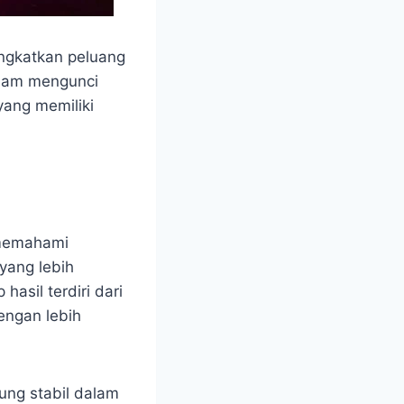
ngkatkan peluang
diam mengunci
ang memiliki
 memahami
yang lebih
asil terdiri dari
engan lebih
ung stabil dalam