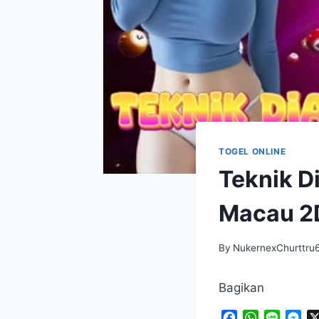
TOGEL ONLINE
Teknik D
Macau 2
By
NukernexChurttru
Bagikan
F
W
L
M