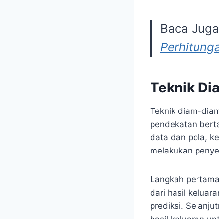
Baca Jug
Perhitunga
Teknik D
Teknik diam-dia
pendekatan berta
data dan pola, 
melakukan penye
Langkah pertama 
dari hasil keluar
prediksi. Selanj
hasil keluaran un