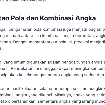
an Pola dan Kombinasi Angka
ggal, pengamatan pola kombinasi juga menjadi bagian pe
ring diamati antara lain kombinasi angka berurutan, ang
genap. Dengan memanfaatkan pola ini, prediksi menjadi 
a.
tegi yang umum digunakan adalah penggabungan angka 
nasi. Pendekatan ini dianggap dapat meningkatkan pe
ciptakan keseimbangan antara angka yang sering dan j
ntauan hasil keluaran selama beberapa sesi memungkin
binasi angka yang dikunci. Misalnya, angka yang seri
etap dipertahankan, sementara angka yang jarang muncu