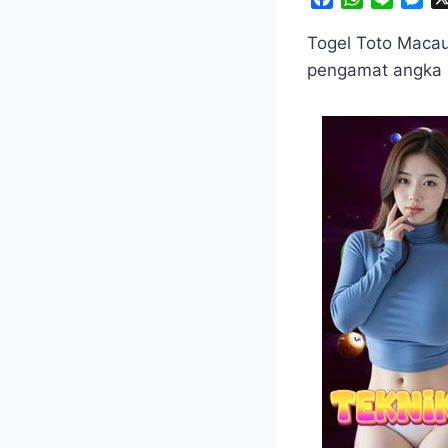
a
h
i
e
c
a
n
s
Togel Toto Macau
e
t
e
s
pengamat angka k
b
s
e
o
A
n
o
p
g
k
p
e
r