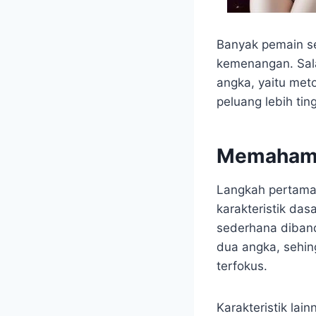
Banyak pemain s
kemenangan. Sal
angka, yaitu met
peluang lebih tin
Memahami
Langkah pertama
karakteristik das
sederhana dibandi
dua angka, sehin
terfokus.
Karakteristik la