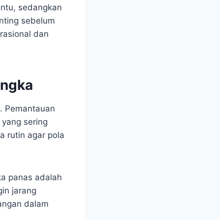
entu, sedangkan
enting sebelum
rasional dan
Angka
is. Pemantauan
 yang sering
 rutin agar pola
ka panas adalah
in jarang
bangan dalam