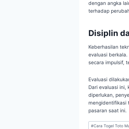
dengan angka lain
terhadap perubah
Disiplin d
Keberhasilan tek
evaluasi berkala.
secara impulsif, 
Evaluasi dilakuk
Dari evaluasi ini
diperlukan, penye
mengidentifikasi 
pasaran saat ini.
Post
#
Cara Togel Toto M