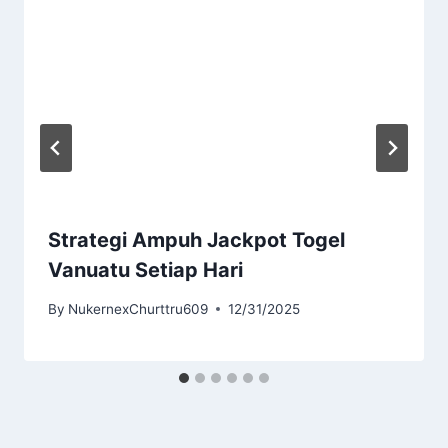
Strategi Ampuh Jackpot Togel
Vanuatu Setiap Hari
By
NukernexChurttru609
12/31/2025