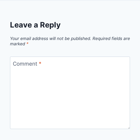
Leave a Reply
Your email address will not be published.
Required fields are
marked
*
Comment
*