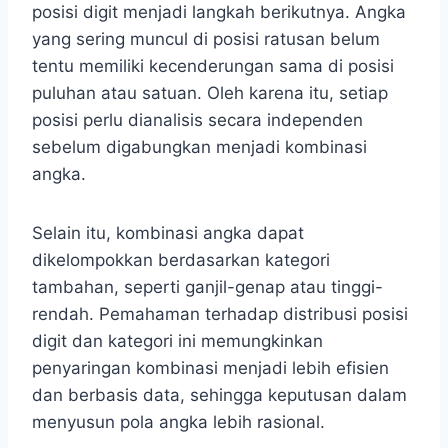
posisi digit menjadi langkah berikutnya. Angka
yang sering muncul di posisi ratusan belum
tentu memiliki kecenderungan sama di posisi
puluhan atau satuan. Oleh karena itu, setiap
posisi perlu dianalisis secara independen
sebelum digabungkan menjadi kombinasi
angka.
Selain itu, kombinasi angka dapat
dikelompokkan berdasarkan kategori
tambahan, seperti ganjil-genap atau tinggi-
rendah. Pemahaman terhadap distribusi posisi
digit dan kategori ini memungkinkan
penyaringan kombinasi menjadi lebih efisien
dan berbasis data, sehingga keputusan dalam
menyusun pola angka lebih rasional.