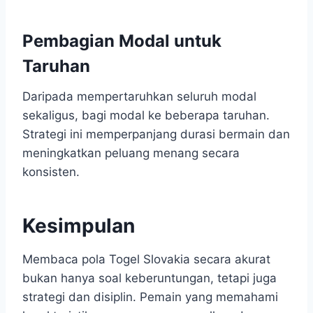
Pembagian Modal untuk
Taruhan
Daripada mempertaruhkan seluruh modal
sekaligus, bagi modal ke beberapa taruhan.
Strategi ini memperpanjang durasi bermain dan
meningkatkan peluang menang secara
konsisten.
Kesimpulan
Membaca pola Togel Slovakia secara akurat
bukan hanya soal keberuntungan, tetapi juga
strategi dan disiplin. Pemain yang memahami