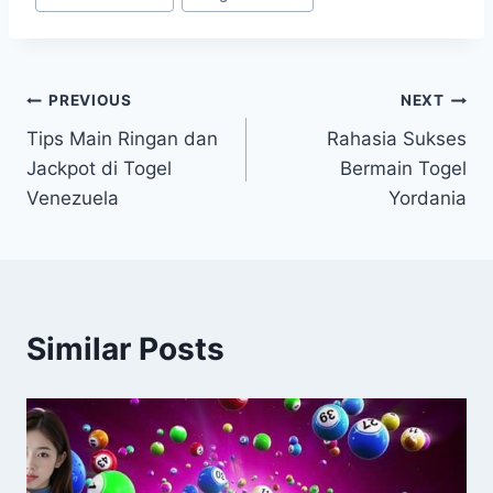
Post
PREVIOUS
NEXT
Tips Main Ringan dan
Rahasia Sukses
navigation
Jackpot di Togel
Bermain Togel
Venezuela
Yordania
Similar Posts