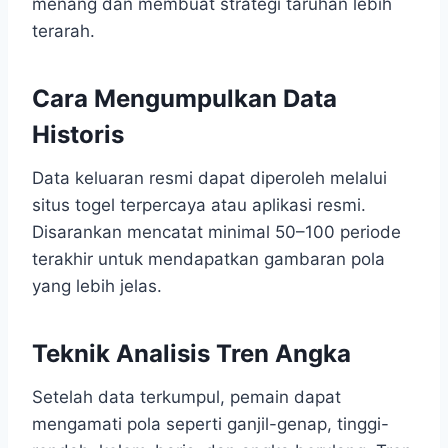
menang dan membuat strategi taruhan lebih
terarah.
Cara Mengumpulkan Data
Historis
Data keluaran resmi dapat diperoleh melalui
situs togel terpercaya atau aplikasi resmi.
Disarankan mencatat minimal 50–100 periode
terakhir untuk mendapatkan gambaran pola
yang lebih jelas.
Teknik Analisis Tren Angka
Setelah data terkumpul, pemain dapat
mengamati pola seperti ganjil-genap, tinggi-