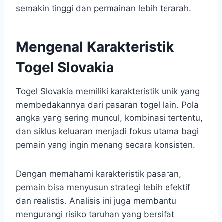
semakin tinggi dan permainan lebih terarah.
Mengenal Karakteristik
Togel Slovakia
Togel Slovakia memiliki karakteristik unik yang
membedakannya dari pasaran togel lain. Pola
angka yang sering muncul, kombinasi tertentu,
dan siklus keluaran menjadi fokus utama bagi
pemain yang ingin menang secara konsisten.
Dengan memahami karakteristik pasaran,
pemain bisa menyusun strategi lebih efektif
dan realistis. Analisis ini juga membantu
mengurangi risiko taruhan yang bersifat