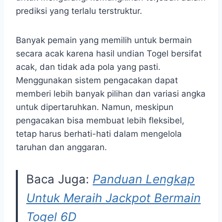
prediksi yang terlalu terstruktur.
Banyak pemain yang memilih untuk bermain
secara acak karena hasil undian Togel bersifat
acak, dan tidak ada pola yang pasti.
Menggunakan sistem pengacakan dapat
memberi lebih banyak pilihan dan variasi angka
untuk dipertaruhkan. Namun, meskipun
pengacakan bisa membuat lebih fleksibel,
tetap harus berhati-hati dalam mengelola
taruhan dan anggaran.
Baca Juga:
Panduan Lengkap
Untuk Meraih Jackpot Bermain
Togel 6D