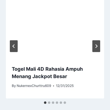
Togel Mali 4D Rahasia Ampuh
Menang Jackpot Besar
By
NukernexChurttru609
12/31/2025