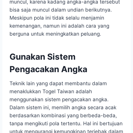
muncul, karena kadang angka-angka tersebut
bisa saja muncul dalam undian berikutnya.
Meskipun pola ini tidak selalu menjamin
kemenangan, namun ini adalah cara yang
berguna untuk meningkatkan peluang.
Gunakan Sistem
Pengacakan Angka
Teknik lain yang dapat membantu dalam
menaklukkan Togel Taiwan adalah
menggunakan sistem pengacakan angka.
Dalam sistem ini, memilih angka secara acak
berdasarkan kombinasi yang berbeda-beda,
tanpa mengikuti pola tertentu. Hal ini bertujuan
untuk mengurangi kemungkinan terjebak dalam