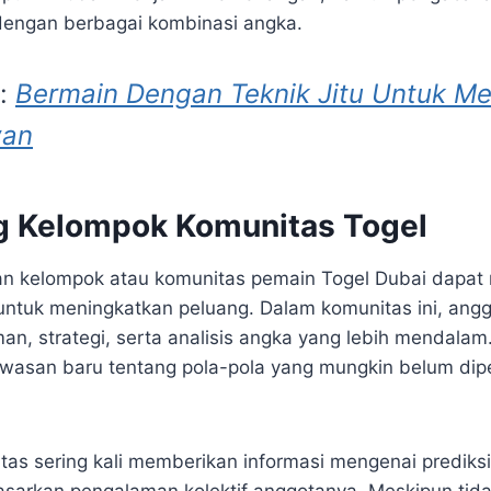
dengan berbagai kombinasi angka.
a:
Bermain Dengan Teknik Jitu Untuk M
wan
 Kelompok Komunitas Togel
n kelompok atau komunitas pemain Togel Dubai dapat 
 untuk meningkatkan peluang. Dalam komunitas ini, angg
an, strategi, serta analisis angka yang lebih mendalam
asan baru tentang pola-pola yang mungkin belum dipe
itas sering kali memberikan informasi mengenai prediks
asarkan pengalaman kolektif anggotanya. Meskipun tid