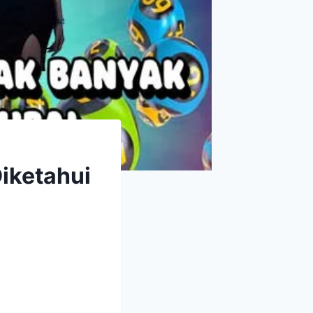
iketahui