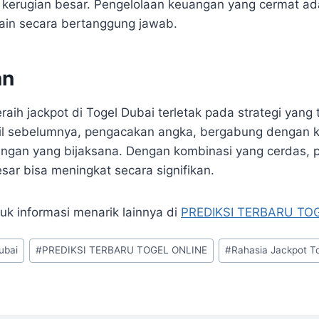
 kerugian besar. Pengelolaan keuangan yang cermat ad
ain secara bertanggung jawab.
an
aih jackpot di Togel Dubai terletak pada strategi yang t
il sebelumnya, pengacakan angka, bergabung dengan 
ngan yang bijaksana. Dengan kombinasi yang cerdas, 
sar bisa meningkat secara signifikan.
uk informasi menarik lainnya di
PREDIKSI TERBARU TO
ubai
#
PREDIKSI TERBARU TOGEL ONLINE
#
Rahasia Jackpot T