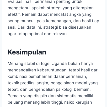
Evaluasi hasil permainan penting untuk
mengetahui apakah strategi yang diterapkan
efektif. Pemain dapat mencatat angka yang
sering muncul, pola kemenangan, dan hasil tiap
sesi. Dari data ini, strategi bisa disesuaikan
agar tetap optimal dan relevan.
Kesimpulan
Menang stabil di togel Uganda bukan hanya
mengandalkan keberuntungan, tetapi hasil dari
kombinasi pemahaman dasar permainan,
teknik prediksi angka, pengelolaan modal yang
tepat, dan pengendalian psikologi bermain.
Pemain yang disiplin dan sistematis memiliki
peluang menang lebih tinggi, risiko kerugian