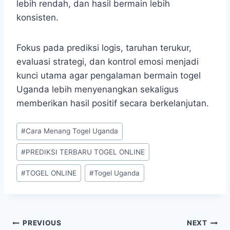
lebih rendah, dan hasil bermain lebih
konsisten.
Fokus pada prediksi logis, taruhan terukur,
evaluasi strategi, dan kontrol emosi menjadi
kunci utama agar pengalaman bermain togel
Uganda lebih menyenangkan sekaligus
memberikan hasil positif secara berkelanjutan.
Post
#
Cara Menang Togel Uganda
Tags:
#
PREDIKSI TERBARU TOGEL ONLINE
#
TOGEL ONLINE
#
Togel Uganda
Post
PREVIOUS
NEXT