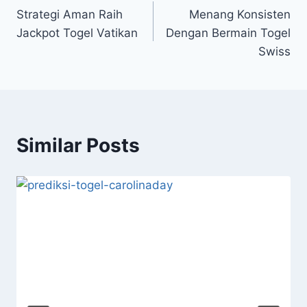
Strategi Aman Raih
Menang Konsisten
navigation
Jackpot Togel Vatikan
Dengan Bermain Togel
Swiss
Similar Posts