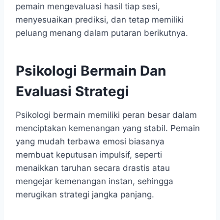
pemain mengevaluasi hasil tiap sesi,
menyesuaikan prediksi, dan tetap memiliki
peluang menang dalam putaran berikutnya.
Psikologi Bermain Dan
Evaluasi Strategi
Psikologi bermain memiliki peran besar dalam
menciptakan kemenangan yang stabil. Pemain
yang mudah terbawa emosi biasanya
membuat keputusan impulsif, seperti
menaikkan taruhan secara drastis atau
mengejar kemenangan instan, sehingga
merugikan strategi jangka panjang.