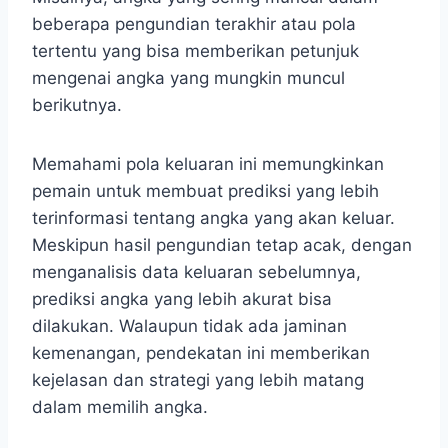
beberapa pengundian terakhir atau pola
tertentu yang bisa memberikan petunjuk
mengenai angka yang mungkin muncul
berikutnya.
Memahami pola keluaran ini memungkinkan
pemain untuk membuat prediksi yang lebih
terinformasi tentang angka yang akan keluar.
Meskipun hasil pengundian tetap acak, dengan
menganalisis data keluaran sebelumnya,
prediksi angka yang lebih akurat bisa
dilakukan. Walaupun tidak ada jaminan
kemenangan, pendekatan ini memberikan
kejelasan dan strategi yang lebih matang
dalam memilih angka.