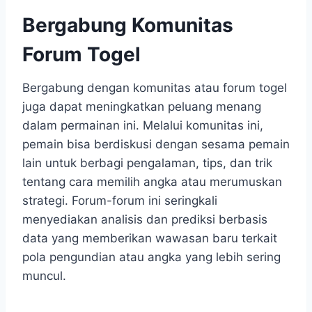
Bergabung Komunitas
Forum Togel
Bergabung dengan komunitas atau forum togel
juga dapat meningkatkan peluang menang
dalam permainan ini. Melalui komunitas ini,
pemain bisa berdiskusi dengan sesama pemain
lain untuk berbagi pengalaman, tips, dan trik
tentang cara memilih angka atau merumuskan
strategi. Forum-forum ini seringkali
menyediakan analisis dan prediksi berbasis
data yang memberikan wawasan baru terkait
pola pengundian atau angka yang lebih sering
muncul.