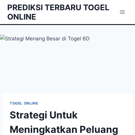
Skip
PREDIKSI TERBARU TOGEL
to
ONLINE
content
TOGEL ONLINE
Strategi Untuk
Meningkatkan Peluang