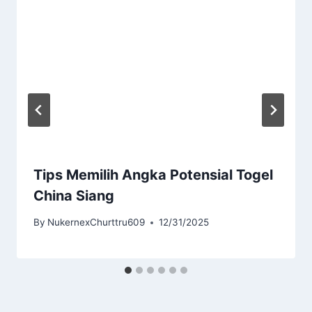
Tips Memilih Angka Potensial Togel
China Siang
By
NukernexChurttru609
12/31/2025