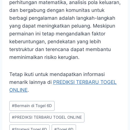
perhitungan matematika, analisis pola keluaran,
dan bergabung dengan komunitas untuk
berbagi pengalaman adalah langkah-langkah
yang dapat meningkatkan peluang. Meskipun
permainan ini tetap mengandalkan faktor
keberuntungan, pendekatan yang lebih
terstruktur dan terencana dapat membantu
meminimalkan risiko kerugian.
Tetap ikuti untuk mendapatkan informasi
menarik lainnya di
PREDIKSI TERBARU TOGEL
ONLINE
.
Post
#
Bermain di Togel 6D
Tags:
#
PREDIKSI TERBARU TOGEL ONLINE
#
Strategi Togel 6D
#
Togel 6D