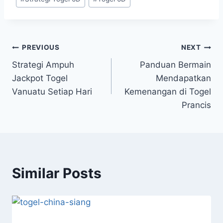
Post
PREVIOUS
NEXT
Strategi Ampuh
Panduan Bermain
navigation
Jackpot Togel
Mendapatkan
Vanuatu Setiap Hari
Kemenangan di Togel
Prancis
Similar Posts