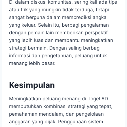
Di dalam diskusi komunitas, sering kali ada tips
atau trik yang mungkin tidak terduga, tetapi
sangat berguna dalam memprediksi angka
yang keluar. Selain itu, berbagi pengalaman
dengan pemain lain memberikan perspektif
yang lebih luas dan membantu meningkatkan
strategi bermain. Dengan saling berbagi
informasi dan pengetahuan, peluang untuk
menang lebih besar.
Kesimpulan
Meningkatkan peluang menang di Togel 6D
membutuhkan kombinasi strategi yang tepat,
pemahaman mendalam, dan pengelolaan
anggaran yang bijak. Penggunaan sistem